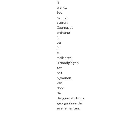
jij
werkt,
toe
kunnen
sturen.
Daarnaast
ontvang
je
via
je
e-
mailadres
uitnodigingen
tot
het
bijwonen
van
door
de
Bruggenstichting
georganiseerde
evenementen.