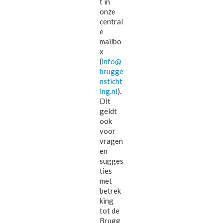
t in
onze
central
e
mailbo
x
(
info@
brugge
nsticht
ing.nl
).
Dit
geldt
ook
voor
vragen
en
sugges
ties
met
betrek
king
tot de
Brugg