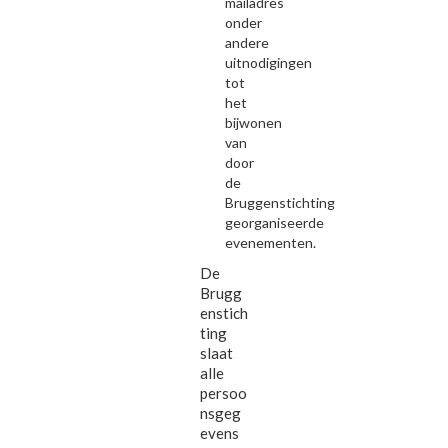
mailadres
onder
andere
uitnodigingen
tot
het
bijwonen
van
door
de
Bruggenstichting
georganiseerde
evenementen.
De
Brugg
enstich
ting
slaat
alle
persoo
nsgeg
evens