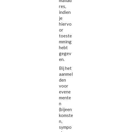
mailad
res,
indien
je
hiervo
or
toeste
mming
hebt
gegev
en.
Bij het
aanmel
den
voor
evene
mente
n
(bijeen
komste
n,
sympo