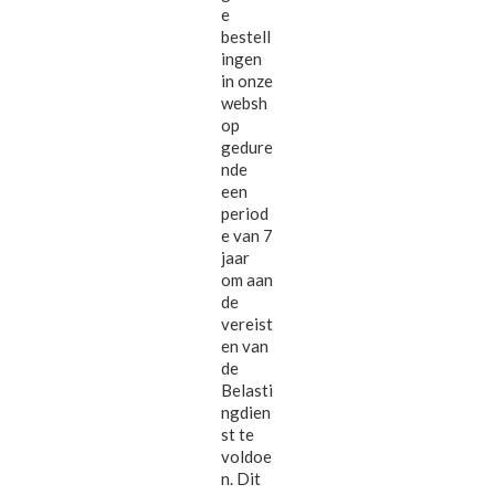
e
bestell
ingen
in onze
websh
op
gedure
nde
een
period
e van 7
jaar
om aan
de
vereist
en van
de
Belasti
ngdien
st te
voldoe
n. Dit