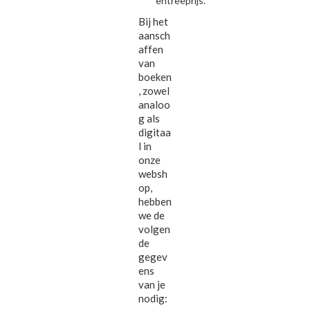
entreeprijs.
Bij het
aansch
affen
van
boeken
, zowel
analoo
g als
digitaa
l in
onze
websh
op,
hebben
we de
volgen
de
gegev
ens
van je
nodig: