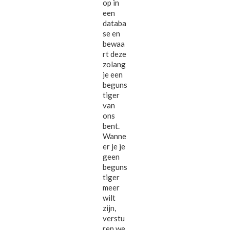
op in
een
databa
se en
bewaa
rt deze
zolang
je een
beguns
tiger
van
ons
bent.
Wanne
er je je
geen
beguns
tiger
meer
wilt
zijn,
verstu
ren we