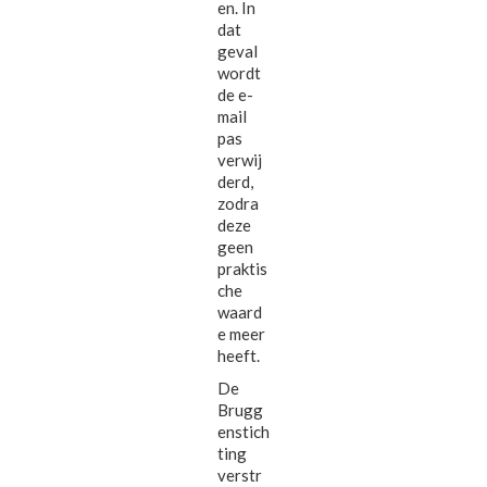
en. In
dat
geval
wordt
de e-
mail
pas
verwij
derd,
zodra
deze
geen
praktis
che
waard
e meer
heeft.
De
Brugg
enstich
ting
verstr