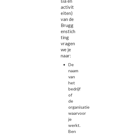
sia en
activit
eiten)
van de
Brugg
enstich
ting
vragen
we je
naar:
De
naam
van
het
bedrijf
of
de
organisatie
waarvoor
je
werkt.
Ben