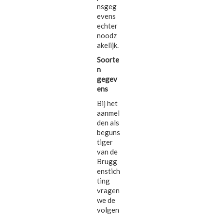
nsgeg
evens
echter
noodz
akelijk.
Soorte
n
gegev
ens
Bij het
aanmel
den als
beguns
tiger
van de
Brugg
enstich
ting
vragen
we de
volgen