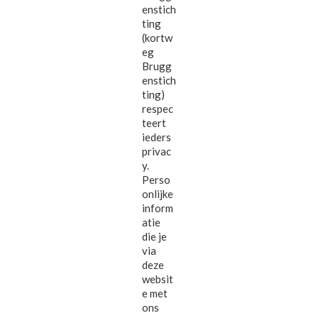
enstich
ting
(kortw
eg
Brugg
enstich
ting)
respec
teert
ieders
privac
y.
Perso
onlijke
inform
atie
die je
via
deze
websit
e met
ons