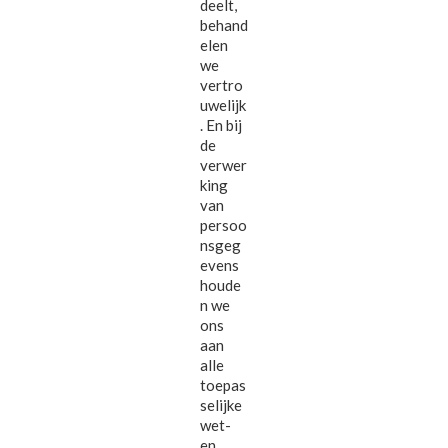
deelt,
behand
elen
we
vertro
uwelijk
. En bij
de
verwer
king
van
persoo
nsgeg
evens
houde
n we
ons
aan
alle
toepas
selijke
wet-
en