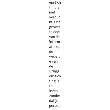
enstich
ting is
niet
verplic
ht. Het
groots
te deel
van de
inform
atie op
de
websit
e van
de
Brugg
enstich
ting is
te
lezen
zonder
dat je
persoo