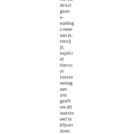
direct
geen
e-
mailing
s meer
aan je,
tenzij
jij
explici
et
hiervo
or
toeste
mming
aan
ons
geeft
om dit
laatste
wel te
blijven
doen.