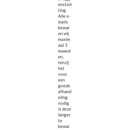
enstich
ting.
Alle e-
mails
bewar
en wij
maxim
aal 3
maand
en,
tenzij
het
voor
een
goede
afhand
eling
nodig
is deze
langer
te
bewar