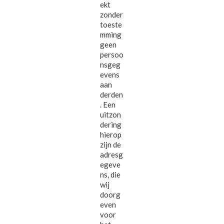
ekt
zonder
toeste
mming
geen
persoo
nsgeg
evens
aan
derden
. Een
uitzon
dering
hierop
zijn de
adresg
egeve
ns, die
wij
doorg
even
voor