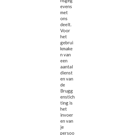
nsgeg
evens
met
ons
deelt.
Voor
het
gebrui
kmake
n van
een
aantal
dienst
en van
de
Brugg
enstich
ting is
het
invoer
en van
je
persoo