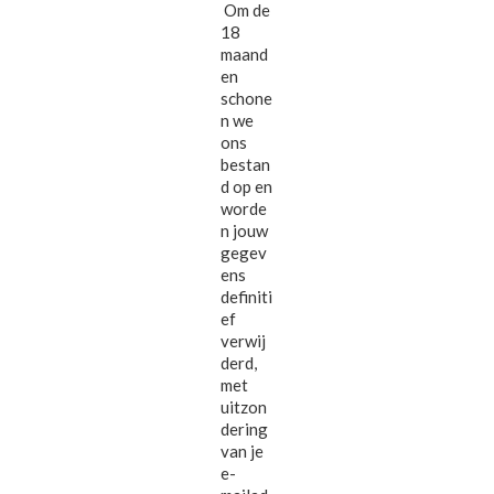
Om de
18
maand
en
schone
n we
ons
bestan
d op en
worde
n jouw
gegev
ens
definiti
ef
verwij
derd,
met
uitzon
dering
van je
e-