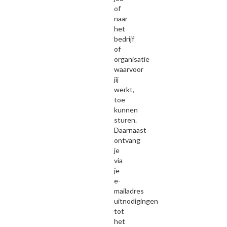
of
naar
het
bedrijf
of
organisatie
waarvoor
jij
werkt,
toe
kunnen
sturen.
Daarnaast
ontvang
je
via
je
e-
mailadres
uitnodigingen
tot
het